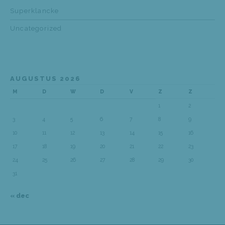
Superklancke
Uncategorized
AUGUSTUS 2026
M
D
W
D
V
Z
Z
1
2
3
4
5
6
7
8
9
10
11
12
13
14
15
16
17
18
19
20
21
22
23
24
25
26
27
28
29
30
31
« dec