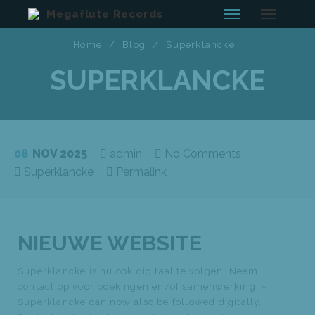
Megaflute Records
Home
/
Blog
/
Superklancke
SUPERKLANCKE
08
NOV 2025
admin
No Comments
Superklancke
Permalink
NIEUWE WEBSITE
Superklancke is nu ook digitaal te volgen. Neem
contact op voor boekingen en/of samenwerking. ~
Superklancke can now also be followed digitally.